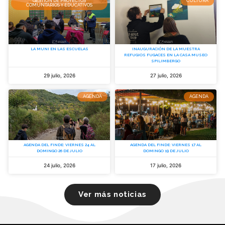
GESTIÓN DE PROYECTOS
CULTURA
COMUNTARIOS Y EDUCATIVOS
LA MUNI EN LAS ESCUELAS
INAUGURACIÓN DE LA MUESTRA
REFUGIOS FUGACES EN LA CASA MUSEO
SPILIMBERGO
29 julio, 2026
27 julio, 2026
AGENDA
AGENDA
AGENDA DEL FINDE: VIERNES 24 AL
AGENDA DEL FINDE: VIERNES 17 AL
DOMINGO 26 DE JULIO
DOMINGO 19 DE JULIO
24 julio, 2026
17 julio, 2026
Ver más noticias