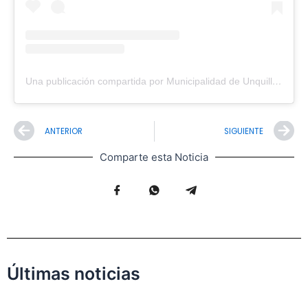
Una publicación compartida por Municipalidad de Unquillo (@muniunquillo)
Prev
N
ANTERIOR
SIGUIENTE
Comparte esta Noticia
Últimas noticias