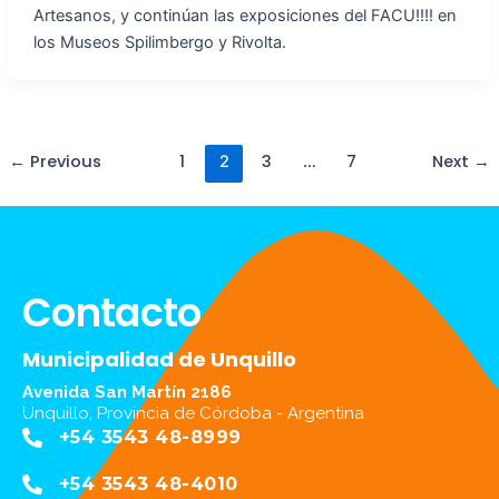
Artesanos, y continúan las exposiciones del FACU!!!! en
los Museos Spilimbergo y Rivolta.
←
Previous
1
3
7
Next
→
2
…
Contacto
Municipalidad de Unquillo
Avenida San Martín 2186
Unquillo, Provincia de Córdoba - Argentina
+54 3543 48-8999
+54 3543 48-4010