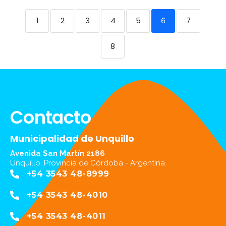
1
2
3
4
5
7
6
8
Contacto
Municipalidad de Unquillo
Avenida San Martín 2186
Unquillo, Provincia de Córdoba - Argentina
+54 3543 48-8999
+54 3543 48-4010
+54 3543 48-4011