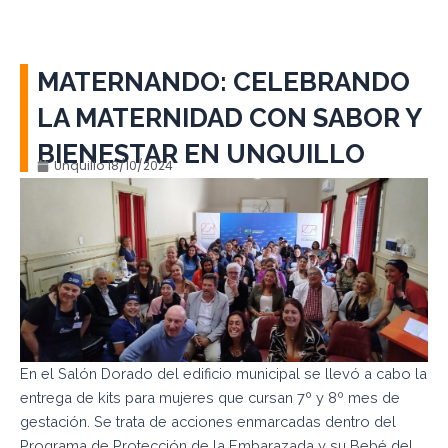
MATERNANDO: CELEBRANDO
LA MATERNIDAD CON SABOR Y
BIENESTAR EN UNQUILLO
Unquillo
18/10/2024
En el Salón Dorado del edificio municipal se llevó a cabo la
entrega de kits para mujeres que cursan 7º y 8º mes de
gestación. Se trata de acciones enmarcadas dentro del
Programa de Protección de la Embarazada y su Bebé del