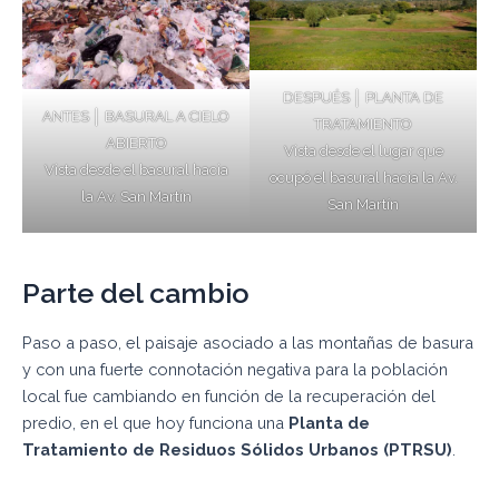
DESPUÉS │ PLANTA DE
ANTES │ BASURAL A CIELO
TRATAMIENTO
ABIERTO
Vista desde el lugar que
Vista desde el basural hacia
ocupó el basural hacia la Av.
la Av. San Martín
San Martín
Parte del cambio
Paso a paso, el paisaje asociado a las montañas de basura
y con una fuerte connotación negativa para la población
local fue cambiando en función de la recuperación del
predio, en el que hoy funciona una
Planta de
Tratamiento de Residuos Sólidos Urbanos
(PTRSU)
.