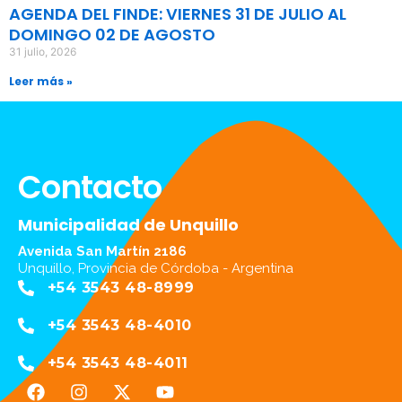
AGENDA DEL FINDE: VIERNES 31 DE JULIO AL
DOMINGO 02 DE AGOSTO
31 julio, 2026
Leer más »
Contacto
Municipalidad de Unquillo
Avenida San Martín 2186
Unquillo, Provincia de Córdoba - Argentina
+54 3543 48-8999
+54 3543 48-4010
+54 3543 48-4011
F
I
X
Y
a
n
-
o