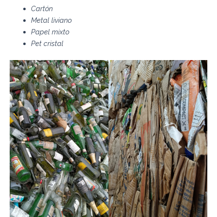
Cartón
Metal liviano
Papel mixto
Pet cristal