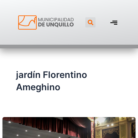
Ir
al
Search
contenido
jardín Florentino
Ameghino