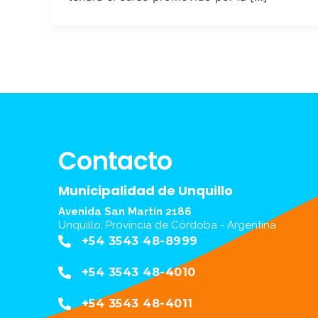
Contacto
Municipalidad de Unquillo
Avenida San Martín 2186
Unquillo, Provincia de Córdoba - Argentina
+54 3543 48-8999
+54 3543 48-4010
+54 3543 48-4011