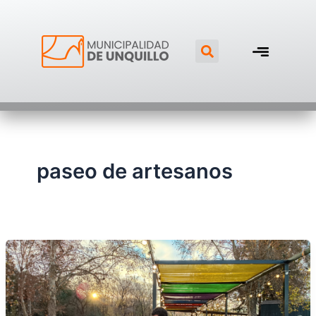
Ir
Post
al
pagination
Search
contenido
paseo de artesanos