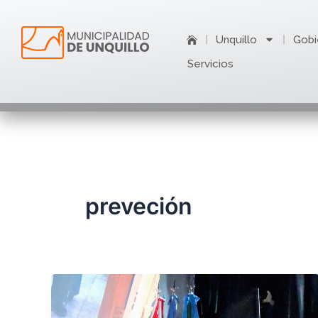
Ir
al
Unquillo
Gobi
contenido
Servicios
preveción