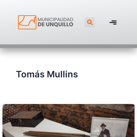
Ir
al
Search
contenido
Tomás Mullins