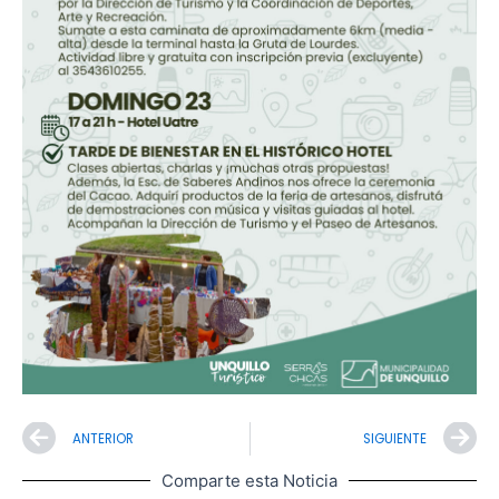
Prev
N
ANTERIOR
SIGUIENTE
Comparte esta Noticia