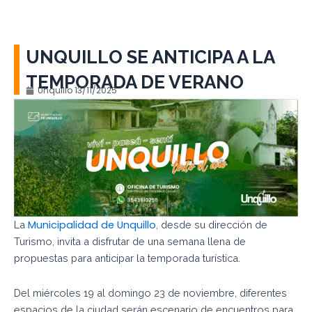
UNQUILLO SE ANTICIPA A LA
TEMPORADA DE VERANO
Unquillo
13/11/2025
Municipalidad de Unquillo
La
, desde su dirección de
Turismo, invita a disfrutar de una semana llena de
propuestas para anticipar la temporada turística.
Del miércoles 19 al domingo 23 de noviembre, diferentes
espacios de la ciudad serán escenario de encuentros para