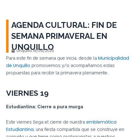
AGENDA CULTURAL: FIN DE
SEMANA PRIMAVERAL EN
UNQUILLO
Unquillo
19/09/2025
Municipalidad
Para este fin de semana que inicia, desde la
de Unquillo
promovemos y/o acompañamos estas
propuestas para recibir la primavera plenamente.
VIERNES
19
Estudiantina: Cierre a pura
murga
emblemática
Este viernes llega el cierre de nuestra
Estudiantina
, una fiesta compartida que se construye en
conjunto y que tiene como protagonistas a nuestros