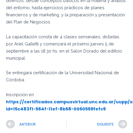
diversos, desde conceptos básicos en la materia y análisis
del entorno, hasta ejercicios prácticos de planes
financieros y de marketing, y la preparación y presentación
del Plan de Negocios.
La capacitación consta de 4 clases semanales, dictadas
por Ariel Galletti y comenzará el próximo jueves 5 de
septiembre a las 18.30 hs. en el Salón Dorado del edificio
municipal.
Se entregará certificación de la Universidad Nacional de
Córdoba.
Inscripción en
https://certificados.campusvirtual.unc.edu.ar/uupp/
id=15c483f1-564f-11ef-8b58-0050569fefc9
Prev
N
ANTERIOR
SIGUIENTE