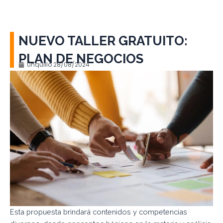
NUEVO TALLER GRATUITO:
PLAN DE NEGOCIOS
Unquillo
28/08/2024
Esta propuesta brindará contenidos y competencias