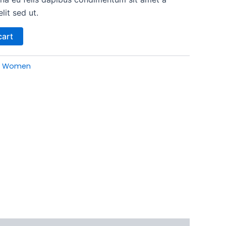
it sed ut.
cart
Women
,