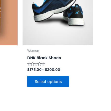
Women
DNK Black Shoes
Rated
$
175.00
–
$
200.00
0
out
of
Select options
5