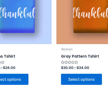
Women
s Tshirt
Gray Pattern Tshirt
Rated
–
$
28.00
$
30.00
–
$
34.00
0
out
of
lect options
Select options
5