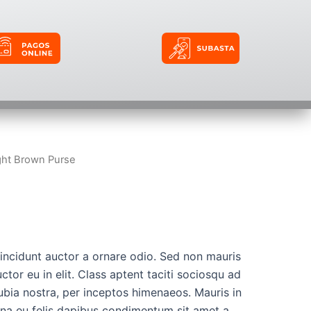
ght Brown Purse
e
tincidunt auctor a ornare odio. Sed non mauris
ctor eu in elit. Class aptent taciti sociosqu ad
ubia nostra, per inceptos himenaeos. Mauris in
urna eu felis dapibus condimentum sit amet a