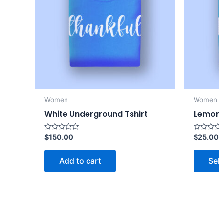
Women
Women
White Underground Tshirt
Lemon
Rated
Rated
$
150.00
$
25.00
0
0
out
out
of
of
Add to cart
Se
5
5