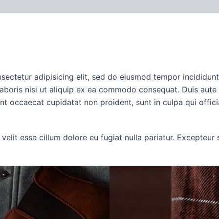
onsectetur adipisicing elit, sed do eiusmod tempor incididun
aboris nisi ut aliquip ex ea commodo consequat. Duis aute ir
sint occaecat cupidatat non proident, sunt in culpa qui offic
 velit esse cillum dolore eu fugiat nulla pariatur. Excepteu