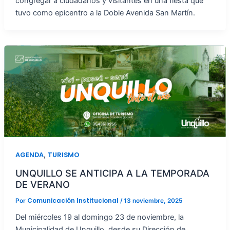
congregar a ciudadanos y visitantes en una fiesta que
tuvo como epicentro a la Doble Avenida San Martín.
,
AGENDA
TURISMO
UNQUILLO SE ANTICIPA A LA TEMPORADA
DE VERANO
Comunicación Institucional
Por
/
13 noviembre, 2025
Del miércoles 19 al domingo 23 de noviembre, la
Municipalidad de Unquillo, desde su Dirección de