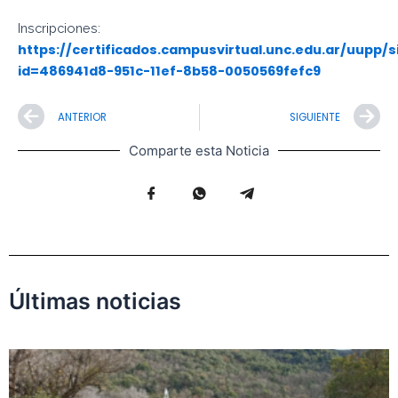
Inscripciones:
https://certificados.campusvirtual.unc.edu.ar/uupp/
id=486941d8-951c-11ef-8b58-0050569fefc9
Prev
N
ANTERIOR
SIGUIENTE
Comparte esta Noticia
Últimas noticias