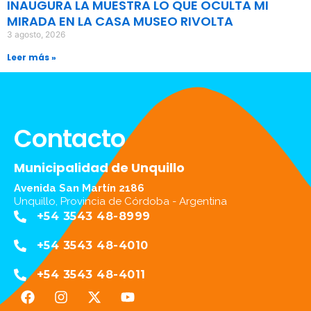
INAUGURA LA MUESTRA LO QUE OCULTA MI
MIRADA EN LA CASA MUSEO RIVOLTA
3 agosto, 2026
Leer más »
Contacto
Municipalidad de Unquillo
Avenida San Martín 2186
Unquillo, Provincia de Córdoba - Argentina
+54 3543 48-8999
+54 3543 48-4010
+54 3543 48-4011
F
I
X
Y
a
n
-
o