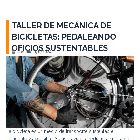
TALLER DE MECÁNICA DE
BICICLETAS: PEDALEANDO
OFICIOS SUSTENTABLES
Unquillo
11/11/2024
La bicicleta es un medio de transporte sustentable,
saludable y accesible. Su uso ayuda a reducir la huella de